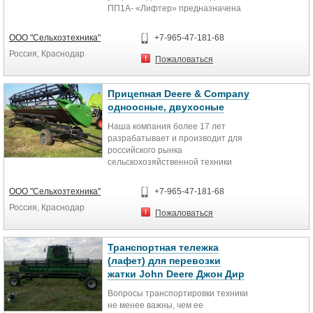
ПП1А- «Лифтер» предназначена
для уборки подсолнечника как
вдоль так и поперек рядков.
ООО "Сельхозтехника"
+7-965-47-181-68
Приспособление предназначено
Россия, Краснодар
для навешивания на жатки
Пожаловаться
зерноуборочных комбайнов Нью
Холланд, Кейс, Клаас, Джон Дир,
Челленджер, Массей Фергюсон,
Прицепная Deere & Company
Дон, Нива, Енисей.
одноосные, двухосные
Условия работы: приставка может
Наша компания более 17 лет
применяться во всех
разрабатывает и производит для
климатических зонах.
российского рынка
Преимущества подборщика:
сельскохозяйственной техники
* Исключает потери подсолнечника
транспортная тележка для
(снижает до 20% по сравнению с
транспортировки (перевозки)
приспособлением Змиевского)
ООО "Сельхозтехника"
+7-965-47-181-68
жатки, адаптеров зерноуборочных
* Позволяет работать на высоких
Россия, Краснодар
комбайнов (зерновые, кукурузные,
скоростях (11-15 км/ч)
Пожаловаться
подсолнечные жатки,
* Возможность уборки
приспособления для уборки рапса
подсолнечника во всех
и подсолнечника).
направлениях
Транспортная тележка
Их отличительной особенностью
* Блочный модуль лифтеров
(лафет) для перевозки
является универсальность
позволяет производить быстрый
жатки John Deere Джон Дир
конструкции, позволяющая
монтаж и демонтаж на жатки
применять съёмные регулируемые
зерноуборочных комбайнов
Вопросы транспортировки техники
ложементы для переналадки под
* Простота и надежность
не менее важны, чем ее