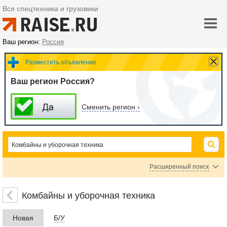
Вся спецтехника и грузовики
Ваш регион:
Россия
Разместить объявление
Ваш регион Россия?
Сменить регион ›
Расширенный поиск
Комбайны зерноуборочные
Комбайны морковоуборочные
Комбайны и уборочная техника
Комбайны кормоуборочные
Картофелекопалки
Новая
Б/У
Комбайны свеклоуборочные
Уборочные машины для фруктов
Жатки