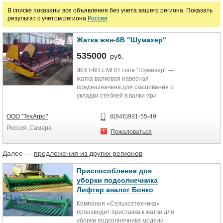
В списке показаны все объявления без учета вашего региона. Показать
результат с учетом региона
Россия
Цена
Жатка жвн-6В "Шумахер"
руб.
535000
руб.
ЖВН-6В с МПН типа "Шумахер" —
Марка
жатка валковая навесная
предназначена для скашивания и
укладки стеблей в валки при
раздельном способе уборки.
Может...
ООО "ТехАгро"
8(846)991-55-49
Россия, Самара
Пожаловаться
Далее —
предложения из других регионов
Приспособление для
уборки подсолнечника
Лифтер аналог Бонко
Компания «Сельхозтехника»
производит приставка к жатке для
уборки подсолнечника модели