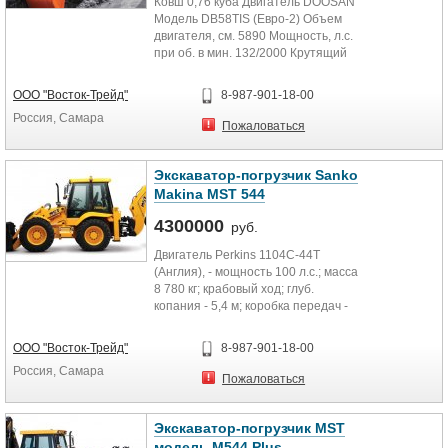
Ковш 0,76 куба Двигатель DOOSAN
Модель DB58TIS (Евро-2) Объем
двигателя, см. 5890 Мощность, л.с.
при об. в мин. 132/2000 Крутящий
момент,...
ООО "Восток-Трейд"
8-987-901-18-00
Россия, Самара
Пожаловаться
Экскаватор-погрузчик Sanko
Makina MST 544
4300000
руб.
Двигатель Perkins 1104C-44T
(Англия), - мощность 100 л.с.; масса
8 780 кг; крабовый ход; глуб.
копания - 5,4 м; коробка передач -
автоматическая...
ООО "Восток-Трейд"
8-987-901-18-00
Россия, Самара
Пожаловаться
Экскаватор-погрузчик MST
модель M544 Plus