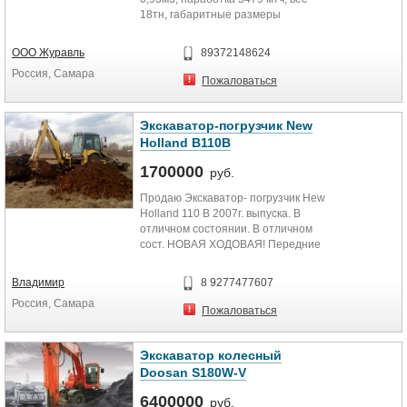
18тн, габаритные размеры
8595x2496x3180, в идеальном...
ООО Журавль
89372148624
Россия, Самара
Пожаловаться
Экскаватор-погрузчик New
Holland B110B
1700000
руб.
Продаю Экскаватор- погрузчик Hew
Holland 110 B 2007г. выпуска. В
отличном состоянии. В отличном
сост. НОВАЯ ХОДОВАЯ! Передние
бортовые.глубина...
Владимир
8 9277477607
Россия, Самара
Пожаловаться
Экскаватор колесный
Doosan S180W-V
6400000
руб.