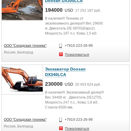
Doosan DX300LCA
моточасов! Осуществляем
гарантийное и сервисное
194000
USD
17 252 187 руб.
обслуживание!!!
В наличии!!! Техника от
эксклюзивного дилера!!! Вес 29600
кг. Двигатель DE 08TIS(Евро2).
Мощность 197 л.с. Ковш 1,5 м3.
Стрела 6245 мм. Рукоять 3100 мм.
Глубина копания 7360 мм.
ООО "Складская техника"
+7910-223-26-99
КОМПЛЕКТАЦИЯ: дополнительная
Россия, Белгород
гидролиния; гидрозамки цилиндров
Пожаловаться
рукояти и стрелы; кондиционер
воздуха; магнитола.
Гарантия 18 месяцев или 3000
Экскаватор Doosan
моточасов;
DX340LCA
Осуществляем гарантийное и
сервисное обслуживание!
230000
USD
20 453 624 руб.
В наличии!!! Эксклюзивный дилер!!!
Вес 34400 кг. , Двигатель DE12TIS,
Мощность 247 л.с., Ковш 1,8 м3 ,
Стрела 6500 мм.
Рукоять 3200 мм., Глубина копания
7533 мм. КОМПЛЕКТАЦИЯ:
ООО "Складская техника"
+7910-223-26-99
дополнительная гидролиния;
Россия, Белгород
- гидрозамки цилиндров рукояти и
Пожаловаться