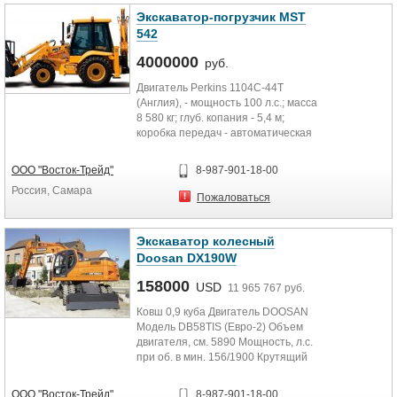
Экскаватор-погрузчик MST
542
4000000
руб.
Двигатель Perkins 1104C-44T
(Англия), - мощность 100 л.с.; масса
8 580 кг; глуб. копания - 5,4 м;
коробка передач - автоматическая
PowerShift;...
ООО "Восток-Трейд"
8-987-901-18-00
Россия, Самара
Пожаловаться
Экскаватор колесный
Doosan DX190W
158000
USD
11 965 767 руб.
Ковш 0,9 куба Двигатель DOOSAN
Модель DB58TIS (Евро-2) Объем
двигателя, см. 5890 Мощность, л.с.
при об. в мин. 156/1900 Крутящий
момент,...
ООО "Восток-Трейд"
8-987-901-18-00