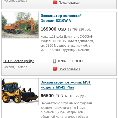
Россия, Самара
Пожаловаться
Экскаватор колесный
Doosan S210W-V
169000
USD
12 798 826 руб.
Ковш 1,18 куба Двигатель DOOSAN
Модель DB58TIS Объем двигателя,
см. 5890 Мощность, л.с. при об. в
мин. 156/2000 Крутящий момент,...
ООО "Восток-Трейд"
8-987-901-18-00
Россия, Самара
Пожаловаться
Экскаватор-погрузчик MST
модель M542 Plus
66500
EUR
6 016 122 руб.
Экскаватор-погрузчик оборудован
ковшом погрузчика «4 в 1-ом»
объемом 1,2 куб. метра. Ковш
обратной лопаты имеет объем