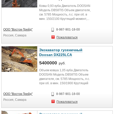
Ковш 0,93 куба Двигатель DOOSAN
Модель DB58TIS Объем двигателя,
см. 5785 Мощность, л.с. при об. в
мин. 150/2100 Крутящий момент,...
ООО "Восток-Трейд"
8-987-901-18-00
Россия, Самара
Пожаловаться
Экскаватор гусеничный
Doosan DX225LCA
5400000
руб.
Объем ковша 1,05 куба Двигатель
DOOSAN Модель DB58TIS Объем
двигателя, см. 5785 Мощность, л.с.
при об. в мин. 150/1900 Крутящий
момент,...
ООО "Восток-Трейд"
8-987-901-18-00
Россия, Самара
Пожаловаться