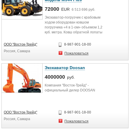
72000
EUR
6 513 696 руб.
Экскаватор-погрузчик c крабовым
ходом оборудован ковшом
погрузчика «4 в 1-ом» объемом 1,2
куб. метра. Ковш обратной лопаты
имеет объем 0,26 куб....
ООО "Восток-Трейд"
8-987-901-18-00
Россия, Самара
Пожаловаться
Экскаватор Doosan
4000000
руб.
Компания "Восток-Трейд" -
официальный дилер DOOSAN
ООО "Восток-Трейд"
8-987-901-18-00
Россия, Самара
Пожаловаться