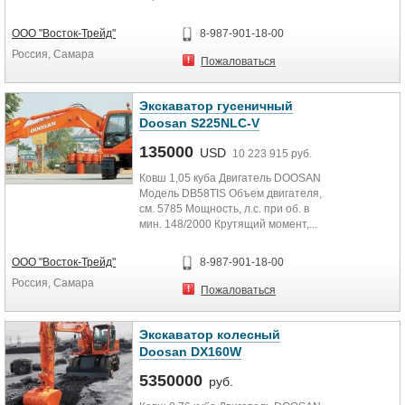
0,26 куб. метра шириной 600 мм....
ООО "Восток-Трейд"
8-987-901-18-00
Россия, Самара
Пожаловаться
Экскаватор гусеничный
Doosan S225NLC-V
135000
USD
10 223 915 руб.
Ковш 1,05 куба Двигатель DOOSAN
Модель DB58TIS Объем двигателя,
см. 5785 Мощность, л.с. при об. в
мин. 148/2000 Крутящий момент,...
ООО "Восток-Трейд"
8-987-901-18-00
Россия, Самара
Пожаловаться
Экскаватор колесный
Doosan DX160W
5350000
руб.