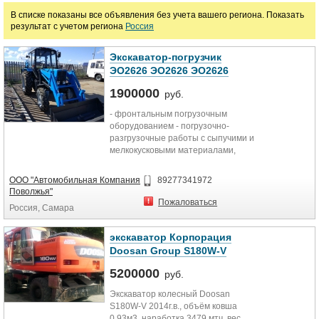
В списке показаны все объявления без учета вашего региона. Показать
руб.
результат с учетом региона
Россия
Марка
Экскаватор-погрузчик
ЭО2626 ЭО2626 ЭО2626
1900000
руб.
- фронтальным погрузочным
оборудованием - погрузочно-
разгрузочные работы с сыпучими и
мелкокусковыми материалами,
транспортирование этих
материалов...
ООО "Автомобильная Компания
89277341972
Поволжья"
Пожаловаться
Россия, Самара
экскаватор Корпорация
Doosan Group S180W-V
5200000
руб.
Экскаватор колесный Doosan
S180W-V 2014г.в., объём ковша
0,93м3, наработка 3479 мтч, вес