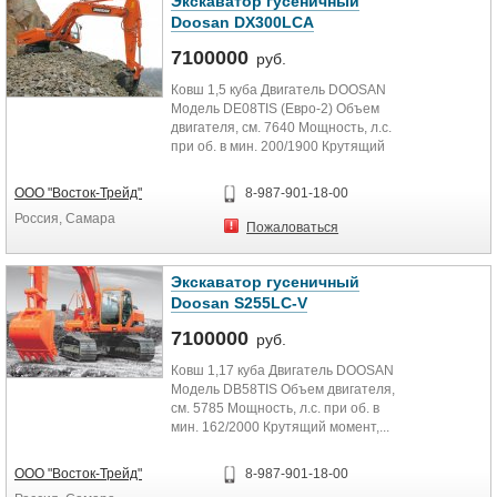
Экскаватор гусеничный
Doosan DX300LCA
7100000
руб.
Ковш 1,5 куба Двигатель DOOSAN
Модель DE08TIS (Евро-2) Объем
двигателя, см. 7640 Мощность, л.с.
при об. в мин. 200/1900 Крутящий
момент,...
ООО "Восток-Трейд"
8-987-901-18-00
Россия, Самара
Пожаловаться
Экскаватор гусеничный
Doosan S255LC-V
7100000
руб.
Ковш 1,17 куба Двигатель DOOSAN
Модель DB58TIS Объем двигателя,
см. 5785 Мощность, л.с. при об. в
мин. 162/2000 Крутящий момент,...
ООО "Восток-Трейд"
8-987-901-18-00