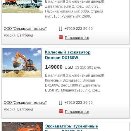
В наличии!!! Эксклюзивный дилер!!!
-магнитола;
4.41
Двигатель: euro 2. Ковш м3: 0,93.
-комплект ЗИП;
Усилие копания на рукояти (ISO)
Глубина копания мм: 6006. Стрела
-инструкция по эксплуатации.
ton 2.93
мм: 5150. Рукоять мм: 2600.
Гарантия 18 месяцев или 3000
Макс. радиус копания mm 6060
КОМПЛЕКТАЦИЯ: главный
моточасов;
Макс. глубина копания mm 3815
гидравлический насос сдвоенного
Осуществляем гарантийное и
Макс. высота копания mm 5785
ООО "Складская техника"
+7910-223-26-99
типа; дополнительная гидролиния;
сервисное обслуживание!!!
Габаритная длина mm 5670
Россия, Белгород
аутригеры, бульдозерный отвал;
Габаритная ширина mm 1980
Пожаловаться
гидрозамки цилиндров рукояти и
Габаритная высота mm 2550
стрелы; кондиционер воздуха;
магнитола; Гарантия 18 месяцев
Колесный экскаватор
Звоните, есть очень выгодные
или 3000 моточасов!
Doosan DX160W
предложения по технике DOOSAN
Осуществляем гарантийное и
(без утилизационного сбора).
сервисное обслуживание!
149000
USD
13 250 391 руб.
В наличии!!! Эксклюзивный дилер!!!
Колёсный Экскаватор Doosan
DX160W. Вес 14800 кг. Двигатель
DB58TIS. Мощность136 л.с. Ковш
0.76.Стрела 4600 мм. Рукоять
2500мм. Глубина копания 5190мм.
ООО "Складская техника"
+7910-223-26-99
Комплектация: дополнительная
Россия, Белгород
гидролиния; аутригеры спереди и
Пожаловаться
сзади; гидрозамки цилиндров
рукояти и стрелы; кондиционер
воздуха; магнитола.
Экскаваторы гусеничные
Гарантия 18 месяцев или 3000