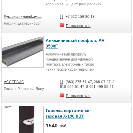
2 по ТУ 5863-006-00113557-94.
хорошо защищают руки рабочих.
Рукавишниковrukavica
+7 922 156-80-18
Россия, Екатеринбург
Пожаловаться
Алюминиевый профиль AR-
3590F
Алюминиевый профиль
предназначен для удобного
монтажа электронных табло
Технические характеристики:
Параметр Значение
Материал Алюминий
АССЕРВИС
(863) 275-61-47, 268-07-37, 8-
Длина
918-555-61-47, 8-951-499-55-51
Россия, Ростов-на-Дону
2 или 6 м
Габаритные размеры (В×Ш) 35×90
Пожаловаться
мм
Горелка портативная
газовая X-190 КВТ
1540
руб.