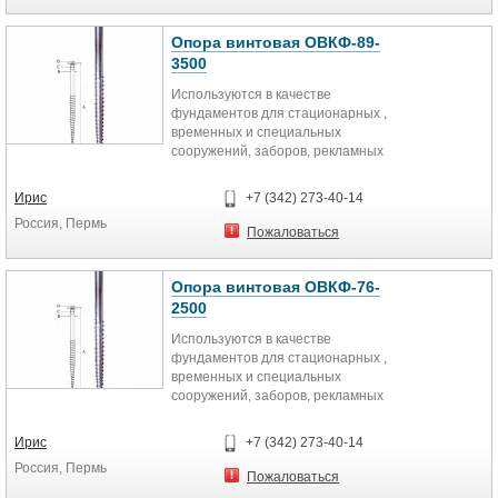
спектра действия.
Подразделяются по высоте и
Опора винтовая ОВКФ-89-
конфигурации стволов, по
3500
количеству ярусов и антенн в
каждом ярусе.
Используются в качестве
фундаментов для стационарных ,
временных и специальных
сооружений, заборов, рекламных
конструкций, ЛЭП, для укрепления
откосов, при возведении причалов,
Ирис
+7 (342) 273-40-14
мостов и т.п.
Россия, Пермь
Пожаловаться
Опора винтовая ОВКФ-76-
2500
Используются в качестве
фундаментов для стационарных ,
временных и специальных
сооружений, заборов, рекламных
конструкций, ЛЭП, для укрепления
откосов, при возведении причалов,
Ирис
+7 (342) 273-40-14
мостов и т.п.
Россия, Пермь
Пожаловаться