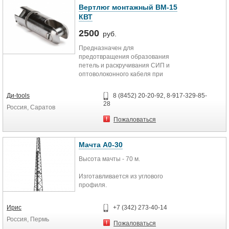
сопротивление при протяжке и
Вертлюг монтажный ВМ-15
исключается возможность
КВТ
повреждения кабеля.
2500
руб.
Ролик оснащен подшипниками для
Предназначен для
облегчения процесса вращения
предотвращения образования
ролика.
петель и раскручивания СИП и
оптоволоконного кабеля при
В качестве дополнительной
раскатке
комплектации готовы предложить
Вертлюг устанавливается между
фиксирующие штыри для
Ди-tools
8 (8452) 20-20-92, 8-917-329-85-
монтажным чулком и тросом-
крепления роликов к земле.
28
Россия, Саратов
лидером
Плавное вращение благодаря
Пожаловаться
подшипнику
Хромированная поверхность
Диаметр троса-лидера: до 12 мм
Мачта А0-30
Рабочая нагрузка: 15 кН
Высота мачты - 70 м.
Вес: 370 г
Изготавливается из углового
профиля.
Антикорозионное покрытие
методом горячего цинкования.
Ирис
+7 (342) 273-40-14
Россия, Пермь
Данные мачты предназначены для
Пожаловаться
установки антенн широкого