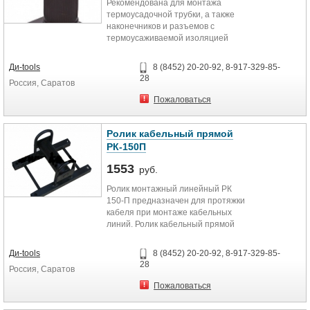
Рекомендована для монтажа
термоусадочной трубки, а также
наконечников и разъемов с
термоусаживаемой изоляцией
Система зажигания с
пьезоэлементом
Ди-tools
8 (8452) 20-20-92, 8-917-329-85-
Заправка: высокоочищенный бутан
28
Россия, Саратов
для заправки зажигалок
Максимальная температура
Пожаловаться
пламени: до 1300 °C
Емкость баллона: 20 мл
Регулируемая длина пламени: от
Ролик кабельный прямой
30 до 60 мм
РК-150П
Время горения: около 110 мин.
1553
Раздельные регуляторы подачи
руб.
газа и воздуха позволяют
Ролик монтажный линейный РК
варьировать пламя горелки от
150-П предназначен для протяжки
острого клиновидного до мягкого
кабеля при монтаже кабельных
пламени с желтым языком
линий. Ролик кабельный прямой
Переключатель на постоянный
РК-150П применяется при
режим работы и кнопка защиты от
прокладке, протяжке кабеля по
детей
Ди-tools
8 (8452) 20-20-92, 8-917-329-85-
земле или траншеям.
Съемная подставка
28
Россия, Саратов
Вес: 183 г
Благодаря использованию роликов
Габариты: 140x105x70 мм
Пожаловаться
для прокладки кабеля (кабельных
Диаметр баллона: 38 мм
роликов) уменьшается