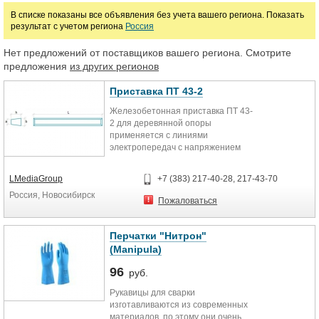
В списке показаны все объявления без учета вашего региона. Показать
результат с учетом региона
Россия
Цена
Нет предложений от поставщиков вашего региона. Смотрите
предложения
из других регионов
руб.
Приставка ПТ 43-2
Железобетонная приставка ПТ 43-
2 для деревянной опоры
применяется с линиями
электропередач с напряжением
0,38, 6-10, 20 и 35 кВ. Используется
с воздушными линиями
LMediaGroup
+7 (383) 217-40-28, 217-43-70
радиофикации, телефонной и
Россия, Новосибирск
телеграфной связи. Может
Пожаловаться
применяться при температуре
воздуха до минус 55°С
включительно, в I-V районах по
Перчатки "Нитрон"
скоростному напору ветра, в I-IV
(Manipula)
районах по толщине стенки
гололеда, в обычных условиях
96
руб.
строительства и на площадках с
сейсмичностью до 9 баллов
Рукавицы для сварки
включительно. Изготавливается
изготавливаются из современных
железобетонная приставка ПТ-43-
материалов, по этому они очень