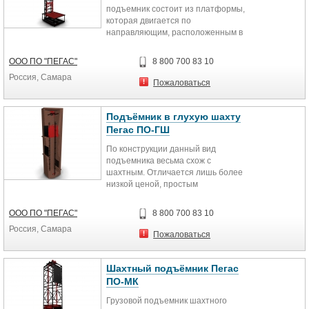
подъемник состоит из платформы,
которая двигается по
направляющим, расположенным в
мачте. Данная упрощенная
конструкция...
ООО ПО "ПЕГАС"
8 800 700 83 10
Россия, Самара
Пожаловаться
Подъёмник в глухую шахту
Пегас ПО-ГШ
По конструкции данный вид
подъемника весьма схож с
шахтным. Отличается лишь более
низкой ценой, простым
управлением и быстрой
установкой. Не стоит...
ООО ПО "ПЕГАС"
8 800 700 83 10
Россия, Самара
Пожаловаться
Шахтный подъёмник Пегас
ПО-МК
Грузовой подъемник шахтного