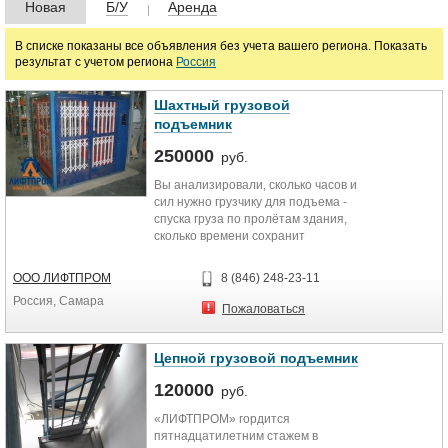
Цена
Новая
Б/У
Аренда
В списке показаны все объявления без учета вашего региона. Показать
результат с учетом региона
Россия
руб.
Шахтный грузовой
Марка
подъемник
250000
руб.
Вы анализировали, сколько часов и
сил нужно грузчику для подъема -
спуска груза по пролётам здания,
сколько времени сохранит
механическая...
ООО ЛИФТПРОМ
8 (846) 248-23-11
Россия, Самара
Пожаловаться
Цепной грузовой подъемник
120000
руб.
«ЛИФТПРОМ» гордится
пятнадцатилетним стажем в