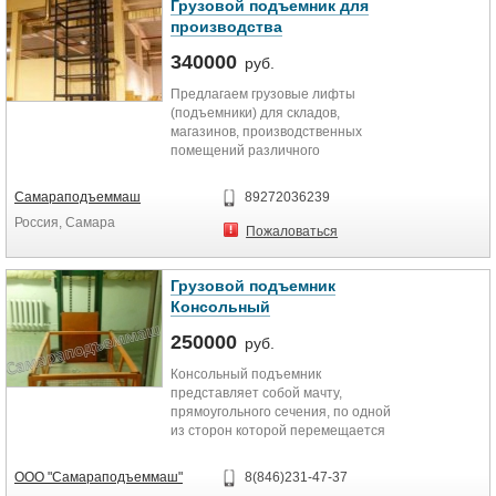
Грузовой подъемник для
производства
340000
руб.
Предлагаем грузовые лифты
(подъемники) для складов,
магазинов, производственных
помещений различного
назначения. Подъемники
поставляются в...
Самараподъеммаш
89272036239
Россия, Самара
Пожаловаться
Грузовой подъемник
Консольный
250000
руб.
Консольный подъемник
представляет собой мачту,
прямоугольного сечения, по одной
из сторон которой перемещается
грузовая кабина с помощью...
ООО "Самараподъеммаш"
8(846)231-47-37