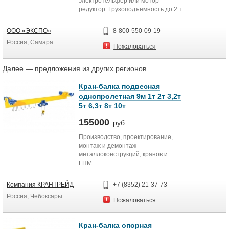
электротельфер или мотор-
редуктор. Грузоподъемность до 2 т.
Высота подъема до 40 м. В...
ООО «ЭКСПО»
8-800-550-09-19
Россия, Самара
Пожаловаться
Далее —
предложения из других регионов
Кран-балка подвесная
однопролетная 9м 1т 2т 3,2т
5т 6,3т 8т 10т
155000
руб.
Производство, проектирование,
монтаж и демонтаж
металлоконструкций, кранов и
ГПМ.
Кран-балки поставляются с
электрическими талями
Компания КРАНТРЕЙД
+7 (8352) 21-37-73
(электротельферами) Болгарского
Россия, Чебоксары
и Российского производства.
Пожаловаться
По вашему желанию возможна
дополнительная установка
плавного пуска на ход либо подъем
Кран-балка опорная