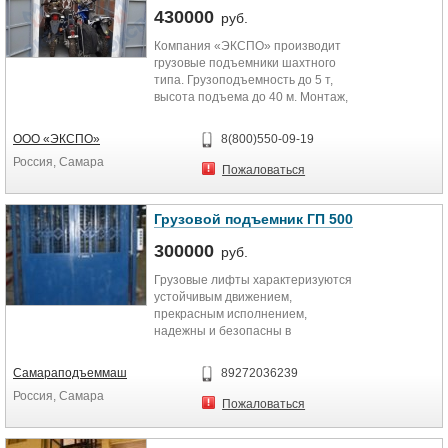
430000
руб.
Компания «ЭКСПО» производит
грузовые подъемники шахтного
типа. Грузоподъемность до 5 т,
высота подъема до 40 м. Монтаж,
пуско-наладочные работы. Мы...
ООО «ЭКСПО»
8(800)550-09-19
Россия, Самара
Пожаловаться
Грузовой подъемник ГП 500
300000
руб.
Грузовые лифты характеризуются
устойчивым движением,
прекрасным исполнением,
надежны и безопасны в
эксплуатации. Используются для
перемещения грузов...
Самараподъеммаш
89272036239
Россия, Самара
Пожаловаться