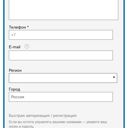
областях промышленности для
перемещения грузов легкой и
средней интенсивности с режимом
работы 3К и 5К.
В отличие от опорных кранов,
Телефон *
подвесные кран-балки за счёт
наличия консолей при той же
длине пролёта позволяют
обслуживать большую площадь.
E-mail
Грузоподъемность, т 1,0 - 10,0
Длина пролетов, м 16,2 - 24,0
Тип привода ручной/электрика
Высота подъема, м до 36,0
Режим работы А2/А4 по ISO 4301/1
Регион
Категория размещения У1/У2/У3
Исполнение ОПИ, ПБИ, ВЗИ
Температура эксплуатации
-20/-40°С +40°С
Город
Быстрая авторизация / регистрация
Если вы хотите управлять вашими заявками — укажите ваш
логин и пароль,