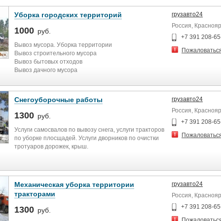
Уборка городских территорий
грузавто24
Россия, Краснояр
1000
руб.
+7 391 208-65
Вывоз мусора. Уборка территории
Пожаловатьс
Вывоз строительного мусора
Вывоз бытовых отходов
Вывоз дачного мусора
Вывоз крупногабаритного мусора
Вывоз старой мебели и бытовой техники
Снегоуборочные работы
грузавто24
Россия, Краснояр
1300
руб.
+7 391 208-65
Услуги самосвалов по вывозу снега, услуги тракторов
Пожаловатьс
по уборке плосщадей. Услуги дворников по очистки
тротуаров дорожек, крыш.
Механическая уборка территории
грузавто24
тракторами
Россия, Краснояр
+7 391 208-65
1300
руб.
Пожаловатьс