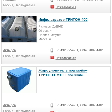
5 Прочность при продавливании
Высота, мм: 330
Россия, Первоуральск
шариком, даН, не менее 60
Масса, кг: 7
Пожаловаться
6 Коффициент фильтрации, м/сут
при давлении : 2,0 кПа 50
7 Толщина при нагрузке 2,0 кПа ±
Инфильтратор ТРИТОН-400
0,3 мм 2,5
Размеры(ДхШхВ)
8 Неровнота по массе, % не более
Объем, л.
10
Произв., л/сутки
9 Химическая стойкость, pH в
Масса, кг.
условиях контакта с водой 2 ― 8
1800х800х400
10 Сырье полиэфир
Аква Дом
+7343288-54-01, +7343288-54-02
400
Россия, Первоуральск
20
Пожаловаться
Жироуловитель под мойку
ТРИТОН ПМ1000л/ч 80л/с
Модель жироуловителя
Аква Дом
+7343288-54-01, +7343288-54-02
Россия, Первоуральск
Производительность м.куб./ч.