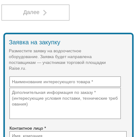
составляющие детали выполнены
620
из коррозийно-стойкого первичного
материала – линейного
дл
Далее
полиэтилена низкого давления
470
высокой плотности. Производство
ёмкости и сборка деталей
шир
осуществлено в заводских
405
условиях, на современном
Заявка на закупку
оборудовании, способом
выс
ротоформования. Конструкция
395
Разместите заявку на водоочистное
ёмкости цельно-литая.
оборудование. Заявка будет направлена
поставщикам — участникам торговой площадки
Raise.ru.
Тритон-ПМ 1500
1
100
770
Контактное лицо *
520