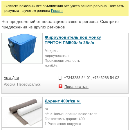
В списке показаны все объявления без учета вашего региона. Показать
руб.
результат с учетом региона
Россия
Нет предложений от поставщиков вашего региона. Смотрите
предложения
из других регионов
Жироуловитель под мойку
ТРИТОН ПМ500л/ч 25л/с
Модель
жироуловителя
Производительность
м.куб./ч.
Пиковый
сброс л.
Аква Дом
+7343288-54-01, +7343288-54-02
Габариты мм.
Россия, Первоуральск
Высота
Пожаловаться
входа мм.
Высота
выхода мм.
Дорнит 400г/кв.м.
№
дл шир выс
п/п >Наименование показателя
Тритон-ПМ 500 0,5 25 420 320 370
Геотекстиль дорнит 400
305 295
1 Разрывная нагрузка
- в продольном направлении, Н