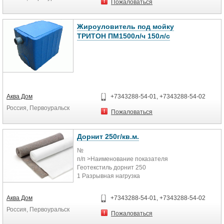
Пожаловаться
Пиковый сброс л.
Жироуловитель под мойку
ТРИТОН ПМ1500л/ч 150л/с
Габариты мм.
Высота входа мм.
Модель жироуловителя
Аква Дом
+7343288-54-01, +7343288-54-02
Высота выхода мм.
Россия, Первоуральск
Производительность м.куб./ч.
Пожаловаться
Пиковый сброс л.
Дорнит 250г/кв.м.
дл
№
п/п >Наименование показателя
Габариты мм.
Геотекстиль дорнит 250
шир
1 Разрывная нагрузка
- в продольном направлении, Н
Высота входа мм.
330
выс
Аква Дом
+7343288-54-01, +7343288-54-02
- в поперечном направлении, Н
Россия, Первоуральск
330
Высота выхода мм.
Пожаловаться
2 Поверхностная плотность ± 10 %