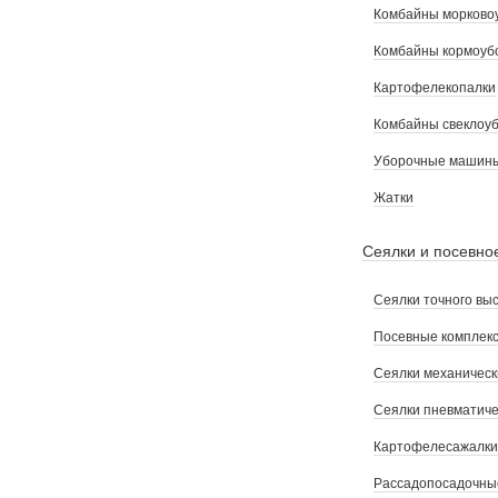
Комбайны морково
Комбайны кормоуб
Картофелекопалки
Комбайны свеклоу
Уборочные машины
Жатки
Сеялки и посевно
Сеялки точного вы
Посевные комплек
Сеялки механическ
Сеялки пневматиче
Картофелесажалки
Рассадопосадочн