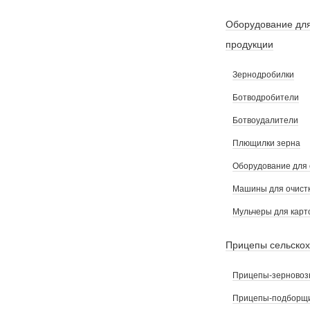
Оборудование для
продукции
Зернодробилки
Ботводробители
Ботвоудалители
Плющилки зерна
Оборудование для 
Машины для очистк
Мульчеры для кар
Прицепы сельско
Прицепы-зерновоз
Прицепы-подборщ