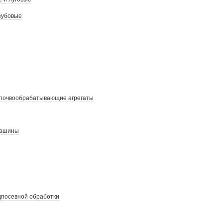
зубовые
почвообрабатывающие агрегаты
машины
дпосевной обработки