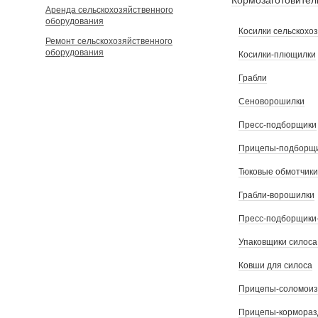
Кормозаготовител
Аренда сельскохозяйственного
оборудования
Косилки сельскохо
Ремонт сельскохозяйственного
оборудования
Косилки-плющилки
Грабли
Сеноворошилки
Пресс-подборщики
Прицепы-подборщ
Тюковые обмотчики
Грабли-ворошилки
Пресс-подборщики
Упаковщики силоса
Ковши для силоса
Прицепы-соломоиз
Прицепы-кормораз