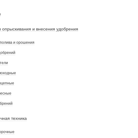
в
 опрыскивания и внесения удобрения
полива и орошения
добрений
тели
моходные
ицепные
весные
обрений
чная техника
орочные