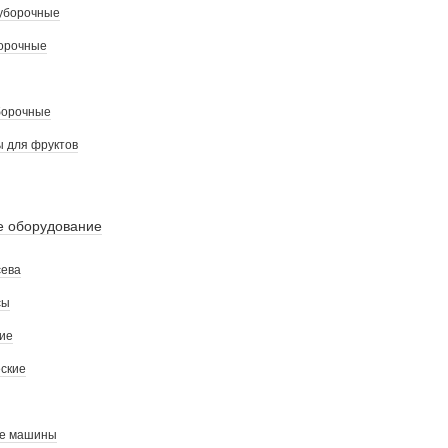
уборочные
орочные
борочные
 для фруктов
е оборудование
сева
сы
ие
ские
ые машины