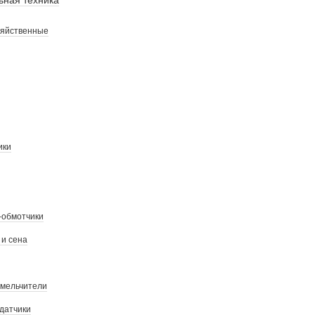
ьная техника
зяйственные
ики
-обмотчики
 и сена
мельчители
датчики