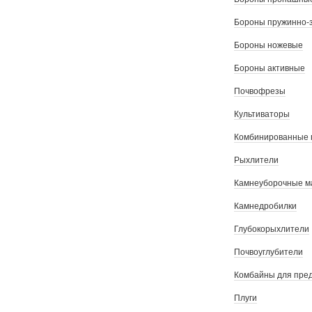
Бороны пружинно-
Бороны ножевые
Бороны активные
Почвофрезы
Культиваторы
Комбинированные 
Рыхлители
Камнеуборочные 
Камнедробилки
Глубокорыхлители
Почвоуглубители
Комбайны для пре
Плуги