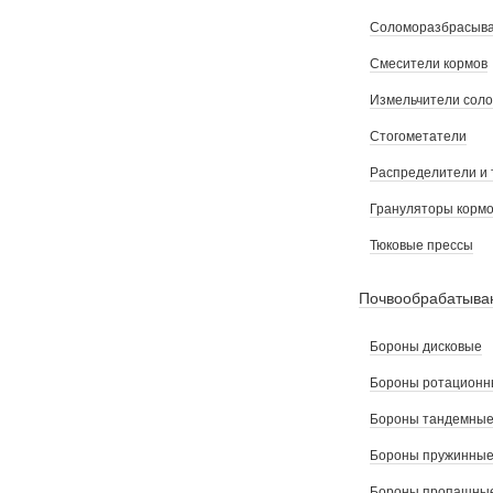
Соломоразбрасыв
Смесители кормов
Измельчители сол
Стогометатели
Распределители и 
Грануляторы корм
Тюковые прессы
Почвообрабатыва
Бороны дисковые
Бороны ротационн
Бороны тандемны
Бороны пружинны
Бороны пропашные