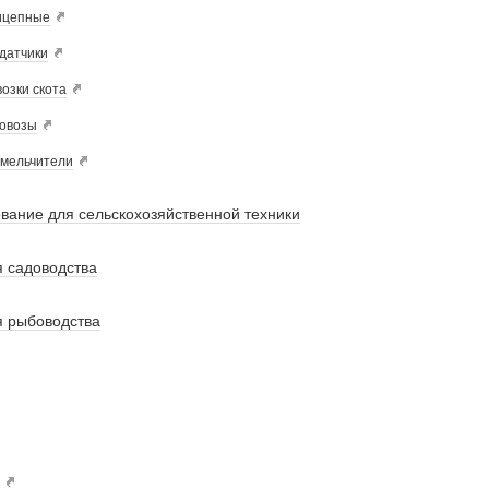
ицепные
датчики
озки скота
овозы
мельчители
вание для сельскохозяйственной техники
 садоводства
я рыбоводства