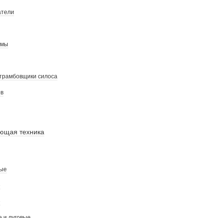
атели
омы
трамбовщики силоса
ов
ющая техника
ые
е
е
 и луговые