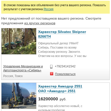
В списке показаны все объявления без учета вашего региона. Показать
результат с учетом региона
Россия
Марка
Нет предложений от поставщиков вашего региона. Смотрите
предложения
из других регионов
Харвестер Silvatec Sleipner
8266TH
Официальный дилер УМиАТ
Сибирь. Поставки по всему
Сибирскому региону. Звоните.
Ответим на все вопросы. У нас вы
можете пройти техническое
обслуживание своей техники. При
Управление Механизации и
+79234141542
покупке сцепки- скидки!!!
Автотранспорта «Сибирь»
Среди главных достоинств
Пожаловаться
Россия, Томск
машины – высокая скорость
подачи материалов – порядка 7 м в
секунду, что составляет 70м³ в час
Харвестер Амкодор 2551
(около 120 деревьев). Харвестер
ОАО «Амкодор» 2551
оснащен измерительной системой,
которая позволяет контролировать
16200000
руб.
объем, количество и длину
Харвестер абсолютно новый, с
деревьев. В результате
нулевым пробегом.
обеспечивается не только скорость