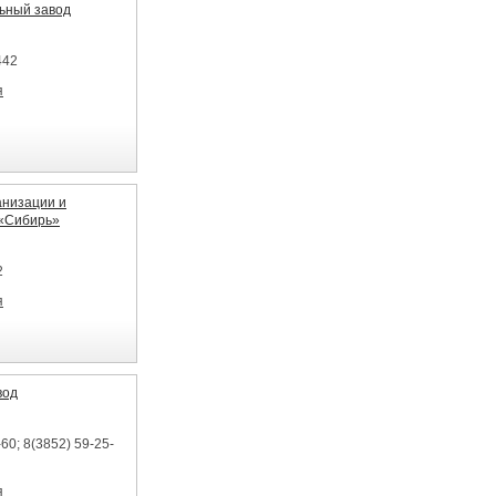
ьный завод
442
я
низации и
 «Сибирь»
2
я
вод
60; 8(3852) 59-25-
я