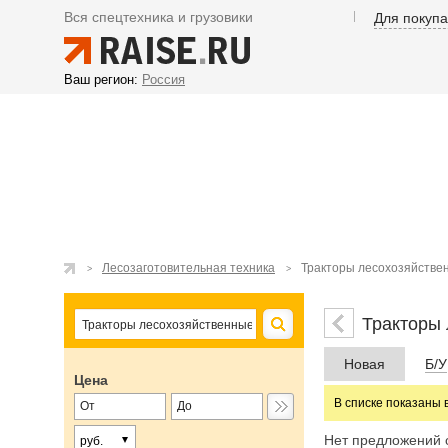
Вся спецтехника и грузовики
Для покуп
Ваш регион:
Россия
Лесозаготовительная техника
Тракторы лесохозяйстве
Тракторы
Новая
Б/У
Цена
В списке показаны 
Нет предложений 
руб.