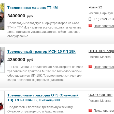
Трелевочная машина ТТ-4М
Ролинг22
Россия, Барнаул
3400000
руб.
+7 (3852) 22 3
Производим заводскую сборку тракторов на базе
Пожаловатьс
ТТ-4 и ТТ-4М, в наличии все сертификаты качества,
дополнительно устанавливается любое навесное
оборудование.
Трелевочный трактор МСН-10 ЛП-18К
ООО ПКФ "СпецЛ
Россия, Москва
4250000
руб.
ЛП-18К - машина трелевочная бесчокерная на базе
Пожаловатьс
трелевочного трактора МСН-10 с технологическим
оборудованием ЛП-18К. Трактор предназначен для
сбора поваленных деревьев (хлыстов),
формирования пачек и трелевки их на
лесопогрузочный пункт, а также для выравнивания
комлей хлыстов и уплотнения штабеля. На тракторе
Трелевочные тракторы ОТЗ (Онежский
ООО "Оллинтех"
используется коник шарнирно-рычажного типа с
ТЗ) ТЛТ-100А-06, Онежец-300
Россия, Москва
тросовой обвязкой деревьев. Коник рассчитан на
зажим пачки объемом до 8 м3 при трелевке комлями
Предлагаем к поставке трелевочную технику
вперед, и до 12 м3 - вершинами. Навесное
Пожаловатьс
Онежского тракторного и Краслесмаш: