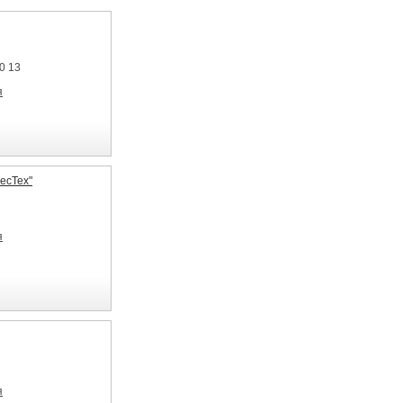
0 13
я
есТех"
я
я