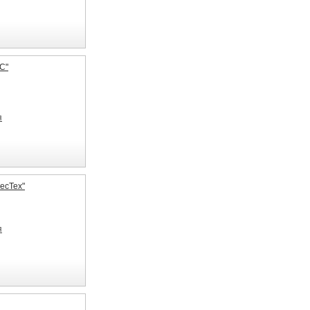
С"
я
есТех"
я