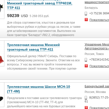
содержания дорог, обустройства мастерских участков
бульдозерным оборудованием (предназначенным
машиностроител
Минский тракторный завод ТТР401М,
и теплых стоянок, разработки рыхлых грунтов I и II
для обустройства площадок, содержания дорог,
ТТР 411
Беларусь
категорий.
подъездных путей и т.д.) возможна установка
дополнительного климатического, навигационного и
+3 75236 369
59239
USD
5 268 053 руб.
др. оборудования. Гарантийное обслуживание.
Пожаловатьс
Для сбора сортиментов, хлыстов и деревьев при
выборочных рубках и рубках ухода за лесом, а также
для штабелирования сортиментов. Выполнен на
базе трактора "Беларус"-Л82.2, оборудованного
усиленными колесами, передним ведущим мостом с
неподвижной балкой и защитными ограждениями
Трелевочная машина Минский
Управление Меха
кабины, облицовки и днища.
Автотранспорта
тракторный завод ТТР-411
Тип .... двухосный, с колесной формулой 4х4, с
Россия, Томск
управляемыми передними колесами, задним
Официальный дилер УМиАТ Сибирь. Поставки по
+7923414154
расположением трелевочного приспособления и
всему Сибирскому региону. Звоните. Ответим на все
передним расположением толкателя бревен.
вопросы. У нас вы можете пройти техническое
Пожаловатьс
Мощность, л.с. .... 81
обслуживание своей техники. При покупке сцепки-
Трансмиссия .... механическая, 16-ступенчатая, с
скидки!!!
редуктором, с сухой, однодисковой муфтой
Трактор трелевочный «БЕЛАРУС» ТТР-411
сцепления
предназначен для сбора сортиментов, хлыстов и
Тяговое усилие лебедки, кН .... 40; 50
деревьев на лесосеках, формирования пачек и их
Трелевочная машина Шасси МСН-10
Барнаульский за
Скорость движения вперед/назад, км/ч .... 20,4/8,9
трелевки при санитарных рубках, а также для
(ТТ-4М)
Россия, Москва
Габаритные размеры, мм:
штабелирования сортиментов.
- длина .... 5450±100
8(3852) 77-25-
Предлагаем к поставке шасси трелевочного трактора
- ширина .... 2150±50
61
Выполнен на базе трактора «БЕЛАРУС» Л1221.
(трелевочник) МСН-10 (ТТ-4М, ТТ-4) для
- высота .... 2950±50
дальнейшего монтажа на них буровых установок
Пожаловатьс