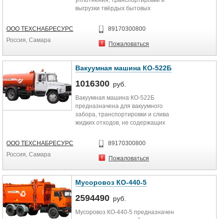
уплотнения, транспортировки и
выгрузки твёрдых бытовых
отходов. В состав специального...
ООО ТЕХСНАБРЕСУРС
89170300800
Россия, Самара
Пожаловаться
Вакуумная машина КО-522Б
1016300
руб.
Вакуумная машина КО-522Б
предназначена для вакуумного
забора, транспортировки и слива
жидких отходов, не содержащих
взрывчатых и горючих...
ООО ТЕХСНАБРЕСУРС
89170300800
Россия, Самара
Пожаловаться
Мусоровоз КО-440-5
2594490
руб.
Мусоровоз КО-440-5 предназначен