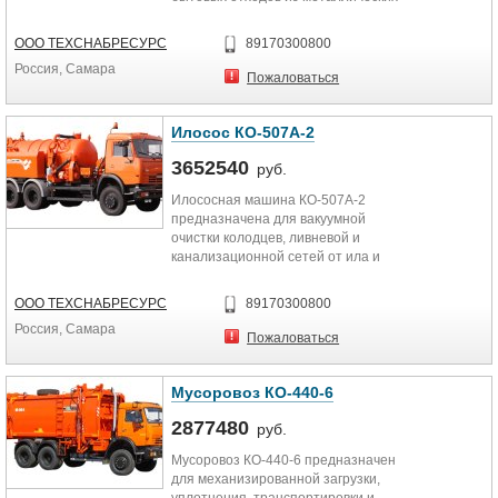
и пластмассовых контейнеров...
ООО ТЕХСНАБРЕСУРС
89170300800
Россия, Самара
Пожаловаться
Илосос КО-507А-2
3652540
руб.
Илососная машина КО-507А-2
предназначена для вакуумной
очистки колодцев, ливневой и
канализационной сетей от ила и
транспортировки его к месту...
ООО ТЕХСНАБРЕСУРС
89170300800
Россия, Самара
Пожаловаться
Мусоровоз КО-440-6
2877480
руб.
Мусоровоз КО-440-6 предназначен
для механизированной загрузки,