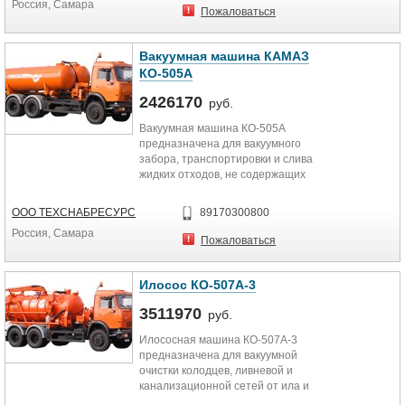
Россия, Самара
Пожаловаться
Вакуумная машина КАМАЗ
КО-505А
2426170
руб.
Вакуумная машина КО-505А
предназначена для вакуумного
забора, транспортировки и слива
жидких отходов, не содержащих
взрывчатых и горючих веществ. В...
ООО ТЕХСНАБРЕСУРС
89170300800
Россия, Самара
Пожаловаться
Илосос КО-507А-3
3511970
руб.
Илососная машина КО-507А-3
предназначена для вакуумной
очистки колодцев, ливневой и
канализационной сетей от ила и
транспортировки его к месту...