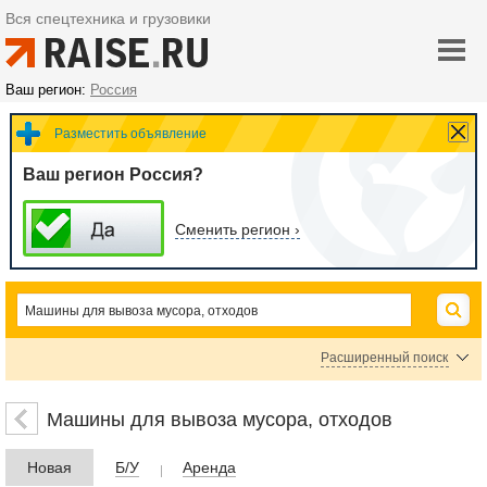
Вся спецтехника и грузовики
Ваш регион:
Россия
Разместить объявление
Ваш регион Россия?
Сменить регион ›
Расширенный поиск
Мусоровозы
Машины вакуумные, илососы, ассенизаторы
Бункеровозы
Машины для вывоза мусора, отходов
Мультилифты
Новая
Б/У
Аренда