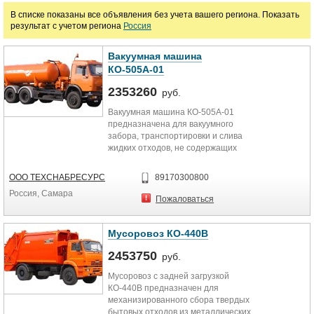
Цена
В списке показаны все объявления без учета вашего региона. Показать
результат с учетом региона
Россия
руб.
Вакуумная машина
КО-505А-01
Марка
2353260
руб.
Вакуумная машина КО-505А-01
предназначена для вакуумного
забора, транспортировки и слива
жидких отходов, не содержащих
взрывчатых и горючих...
ООО ТЕХСНАБРЕСУРС
89170300800
Россия, Самара
Пожаловаться
Мусоровоз КО-440В
2453750
руб.
Мусоровоз с задней загрузкой
КО-440В предназначен для
механизированного сбора твердых
бытовых отходов из металлических