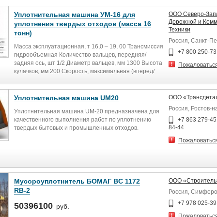
Уплотнительная машина УМ-16 для
ООО Северо-Зап
Дорожной и Ком
уплотнения твердых отходов (масса 16
Техники
тонн)
Россия, Санкт-П
Масса эксплуатационная, т 16,0 – 19, 00 Трансмиссия
+7 800 250-73
гидрообъемная Количество вальцев, передняя/
задняя ось, шт 1/2 Диаметр вальцев, мм 1300 Высота
Пожаловатьс
кулачков, мм 200 Скорость, максимальная (вперед/
назад), км/ч 0...5,0/0...5,0 Ширина уплотняемой
полосы 3222 Коэффициент уплотнения, кг/м3
700...950 Удельное давление на грунт, кг/см2 145,44
Уплотнительная машина UM20
ООО «Трансдета
Клиренс, мм 780 Тяговое усилие, т 22,1 Бульдозерное
Россия, Ростов-н
Уплотнительная машина UM-20 предназначена для
оборудование (ширина-высота-высота с решеткой),
качественного выполнения работ по уплотнению
+7 863 279-45
мм 3225-1475-2470 Двигатель: Модель ЯМЗ238 Тип
84-44
твердых бытовых и промышленных отходов.
дизельный Мощность, кВт (л.с.) 221/300 Расход
топлива при рабочей операции, л/час 17,83
Пожаловатьс
Новейшая конструкторская разработка, не имеющая
Габаритные размеры (длина с отвалом-длина без
российских аналогов!
отвала-ширина без отвала-высота), мм 7826-7104-
3222-3400 База, мм 3900 Емкость топливного бака, л
Адаптация специально для эксплуатации в зимних
500 Бульдозерное оборудование (базовое) прямое
российских условиях!
Бульдозерное оборудование (по заказу)
Мусороуплотнитель БОМАГ BC 1172
ООО «Строитель
полусферическое
RB-2
Россия, Симфер
Надежные российские и импортные комплектующие,
хорошо зарекомендовавшие себя на мировом рынке!
+7 978 025-39
50396100
руб.
Пожаловатьс