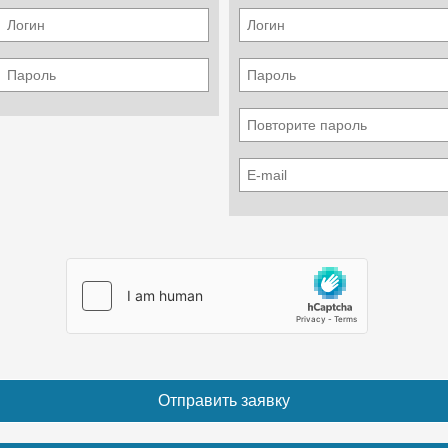
TCD 2015
Охлаждение
Водяное
Количество цилиндров
8
Мощность ISO 3046
440 кВт
Мощность SAE J 1995
590 л.с
Скорость
1900 мин.-1
Топливо
Дизель
Электрика