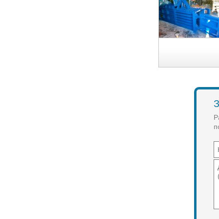
З
Р
п