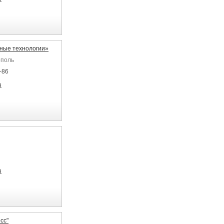
ные технологии»
ополь
-86
я
я
сс"