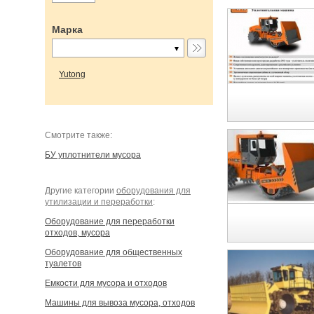
Марка
Yutong
Cмотрите также:
БУ уплотнители мусора
Другие категории
оборудования для
утилизации и переработки
:
Оборудование для переработки
отходов, мусора
Оборудование для общественных
туалетов
Емкости для мусора и отходов
Машины для вывоза мусора, отходов