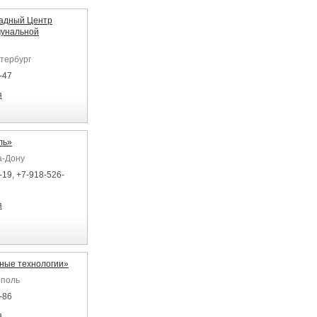
адный Центр
мунальной
етербург
-47
я
ль»
а-Дону
-19, +7-918-526-
я
ные технологии»
ополь
-86
я