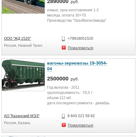
2890000
руб.
новые, срок изготовления 1-2
месяца, оплата 30+70.
Производства "УралВагонЗавода"
ООО "ЖД 1520"
+79918051520
Россия, Нижний Тагил
Пожаловаться
вагоны-зерновозы 19-3054-
04
2500000
руб.
Год выпуска - 2011
грузоподъемность - 70,5 т
объем 112 м3
дата последнего ремонта - декабрь
2016-январь 2017
количество - 50 штук
АО "Казанский МЭЗ"
8 843 221 59 92
Россия, Казань
Пожаловаться