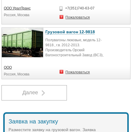
ООО УралТранс
+7(351)740-63-07
Россия, Москва
Пожаловаться
Грузовой вагон 12-9818
Полувагоны люковые, модель 12-
9818., г.в. 2012-2013.
Производитель Орский
Вагоностроительный Завод (ВСЗ),
в количестве 100 ед. Форма оплаты
по факту. Письмо-заявка на e-mail:
OOO
mtr96@mail.ru. Подробности по
Пожаловаться
Россия, Москва
тел.: +7-905-806-68-96 Константин.
Далее
Заявка на закупку
Разместите заявку на грузовой вагон. Заявка