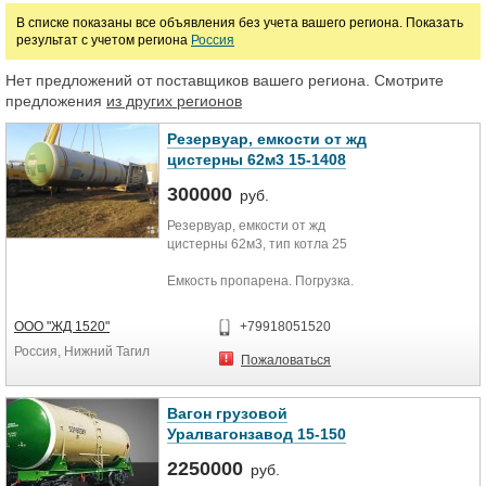
В списке показаны все объявления без учета вашего региона. Показать
результат с учетом региона
Россия
Марка
Нет предложений от поставщиков вашего региона. Смотрите
предложения
из других регионов
Резервуар, емкости от жд
цистерны 62м3 15-1408
300000
руб.
Резервуар, емкости от жд
цистерны 62м3, тип котла 25
Емкость пропарена. Погрузка.
Доставка
ООО "ЖД 1520"
+79918051520
Емкость снята с колес
Россия, Нижний Тагил
Пожаловаться
Вагон грузовой
Уралвагонзавод 15-150
2250000
руб.