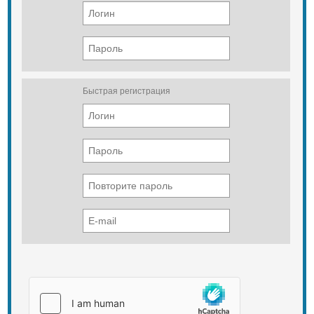
12 ) Комплект дополнительных
0.55
запчастей
Двигатель отопителя, кВт
7.5
Двигатель смесительного
Быстрая регистрация
барабана кВт
5.5
Двигатель подьемника, кВт
4.5
Система удаления пыли
Метод
Воздушный
Двигатель, кВт
7.5
Срок поставки 20 дней до