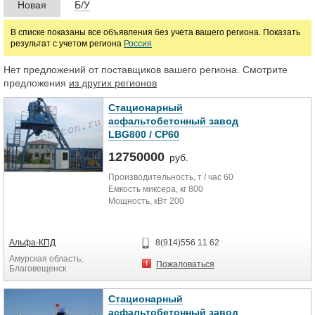
Новая
Б/У
Марка
В списке показаны все объявления без учета вашего региона. Показать
результат с учетом региона
Россия
Нет предложений от поставщиков вашего региона. Смотрите
предложения
из других регионов
Стационарный
асфальтобетонный завод
LBG800 / CP60
12750000
руб.
Производительность, т / час 60
Емкость миксера, кг 800
Мощность, кВт 200
Альфа-КПД
8(914)556 11 62
Амурская область,
Пожаловаться
Благовещенск
Стационарный
асфальтобетонный завод