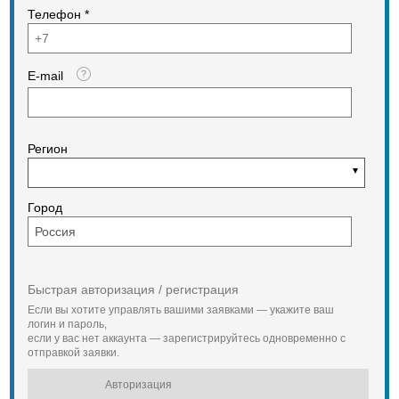
материалов
Телефон *
CLB-50
2) Сушильный барабан
Двигатель, кВт
3) Горелка
E-mail
2.2
4) Система улавлевания пыли .
Отопительная система
Циклонный и водяной фильтр.
Горелка
5) Силос минирального порошка
Регион
PQCL-60
6) Система подачи битума
Вентилятор
7) Система сортировки и
Город
смешивания
Y112M-2
8) Система пневматического
Двигатель, кВт
управления
4
Быстрая авторизация / регистрация
9) Система управления
Если вы хотите управлять вашими заявками — укажите ваш
Топливный насос
логин и пароль,
10) 7 Шасси
если у вас нет аккаунта — зарегистрируйтесь одновременно с
Y80L-4
отправкой заявки.
11) Система подачи целюлозной
добавки (ЩМА)
Двигатель, кВт
Авторизация