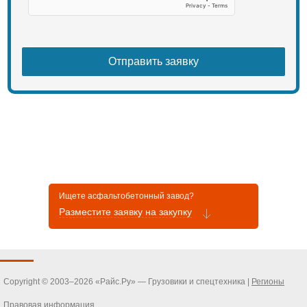
Благовещенска
У нас можно купить промышленное
оборудование, комплектующие и
запчасти по ценам
производителей.
Предлагаем комплексные решения
для промышленных и
строительных предприятий:
консультируем по вопросам
выбора оборудования и
доставляем новую технику из КНР.
Для юридических лиц
предоставляем лизинговые услуги.
Ищете асфальтобетонный завод?
Разместите заявку на закупку
Copyright © 2003–2026 «Райс.Ру» — Грузовики и спецтехника |
Регионы
Правовая информация