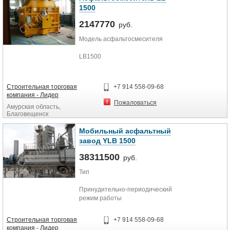
1500
2147770
руб.
Модель асфальтосмесителя
LB1500
Цикл замешивания
Строительная торговая
+7 914 558-09-68
45 сек
компания - Лидер
Пожаловаться
Амурская область,
Производительность
Благовещенск
120 тонн в час
Мобильный асфальтный
завод YLB 1500
Скорость вращения лопастей
38311500
руб.
75 об/мин
Тип
Мощность двигателей
Принудительно-периодический
2*30 кВт
режим работы
Срок поставки 20 дней до
Производительность
Строительная торговая
+7 914 558-09-68
Благовещенска
компания - Лидер