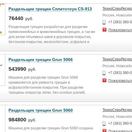
Раздельщик трещин Сплитстоун CS-913
ТехноСпецРесур
Россия, Новосиб
76440
руб.
+7 (383) 380-
Раздельщик трещин разработан для разделки
Пожаловатьс
прямолинейных и криволинейных трещин, а так же
для резки объемных швов в дорожном покрытии,
бетонном покрытии, железобетоне, асфальте и
камне. Благодаря мощному бензиновому двигателю
машиной комфортно работать на улице в хорошо
проветриваемом месте. Агрегат имеет функцию
Раздельщик трещин Grun 5066
ТехноСпецРесур
обратного вращения режущего алмазного диска, за
Россия, Новосиб
счет чего получается чистый и ровный шов. Наличие
543990
руб.
пылеотвода также повышает комфорт работы и
+7 (383) 380-
убирает из технологического процесса продувку и
Машина для разделки трещин Grun 5066
Пожаловатьс
просушку шва.
применяется для ремонта трещин в
асфальтобетонном покрытии. При разделке
Встроенный пылеотвод;
трещины оператор легко, без особых усилий,
перемещает и поворачивает работающую машину,
Рез на сухой поверхности;
отслеживая траекторию любой, даже очень
извилистой трещины. Агрегат расширяет трещины и
Раздельщик трещин Grun 5060
ТехноСпецРесур
Антивибрационная прорезиненная ручка.
создает в ней камеру специальной формы, в которой
Россия, Новосиб
обеспечивается оптимальная работа залитого туда
984800
руб.
Технические характеристики
герметизирующего материала. Для работы
+7 (383) 380-
используется фреза для сухого реза со специальной
Машина для разделки трещин Grun 5060 создана
Пожаловатьс