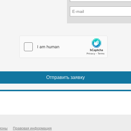
MF14-3
Тип — Бензиновый Robin EX17; Мощность — 4,2 кВт
Цена: 41 900 р.
MF14-4
Тип — Бензиновый Honda GX160; Мощность — 4,0
кВт
Цена: 34 900 р.
ионы
Правовая информация