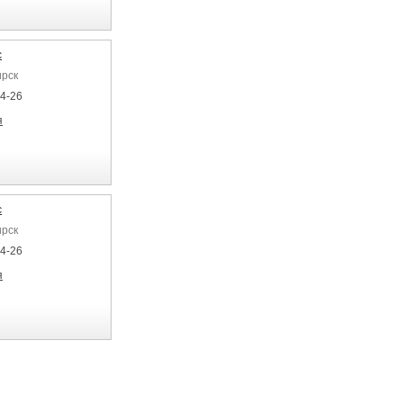
с
ирск
04-26
я
с
ирск
04-26
я