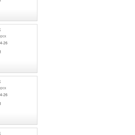
с
ирск
04-26
я
с
ирск
04-26
я
с