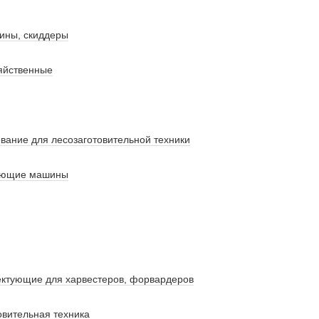
ины, скиддеры
яйственные
вание для лесозаготовительной техники
ующие машины
ектующие для харвестеров, форвардеров
овительная техника