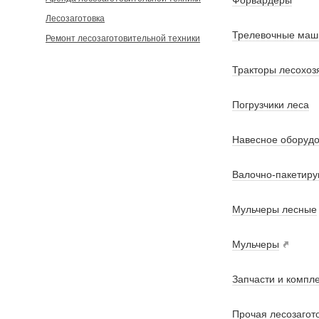
Форвардеры
Лесозаготовка
Трелевочные маш
Ремонт лесозаготовительной техники
Тракторы лесохоз
Погрузчики леса
Навесное оборудо
Валочно-пакетир
Мульчеры лесные
Мульчеры
Запчасти и компл
Прочая лесозагот