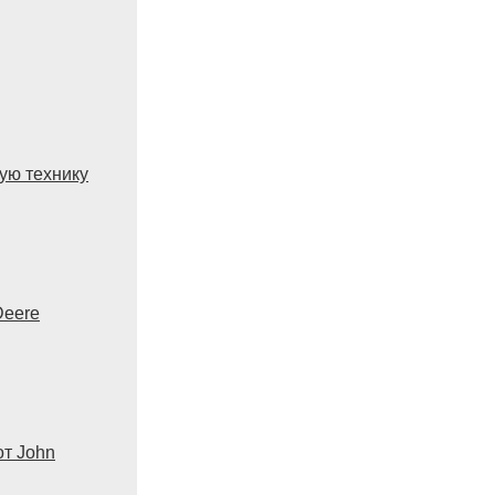
ую технику
Deere
от John